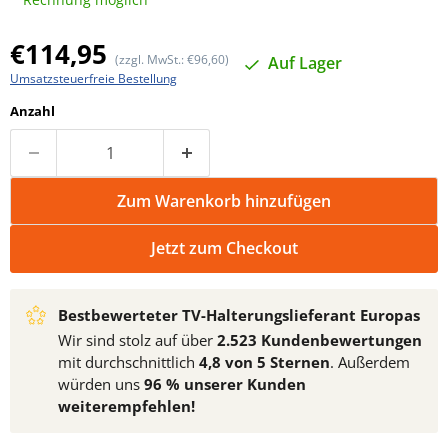
Aktueller Preis
€114,95
(zzgl. MwSt.: €96,60)
Auf Lager
Umsatzsteuerfreie Bestellung
Anzahl
Zum Warenkorb hinzufügen
Jetzt zum Checkout
Bestbewerteter TV-Halterungslieferant Europas
Wir sind stolz auf über
2.523 Kundenbewertungen
mit durchschnittlich
4,8 von 5 Sternen
. Außerdem
würden uns
96 % unserer Kunden
weiterempfehlen!